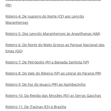
(PE)
Roteiro 4: De Juazeiro do Norte (CE) aos Lençóis
Maranhenses
Roteiro 5: Dos Lençóis Maranhenses às Anavilhanas (AM)
Roteiro 6: Do Norte do Mato Grosso ao Parque Nacional das
Emas (GO)
Roteiro 7: De Petrópolis (RJ) a Baixada Santista (SP)
Roteiro 8: Do Vale do Ribeira (SP) ao Litoral do Paraná (PR)
Roteiro 9: De Foz do Iguaçú (PR) ao Itaimbezinho
Roteiro 10: Da Região das Missões (RS) as Serras Gaúchas
Roteiro 11: De ITaúnas (ES) à Brasília