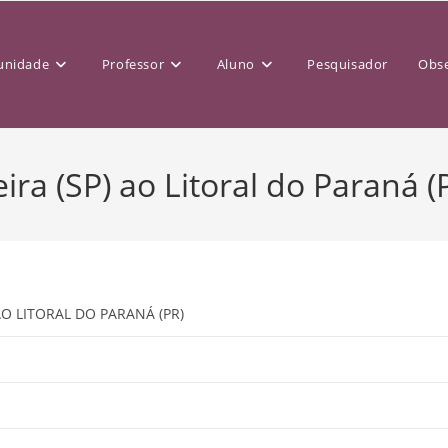
nidade
Professor
Aluno
Pesquisador
Obse
ira (SP) ao Litoral do Paraná (
AO LITORAL DO PARANÁ (PR)