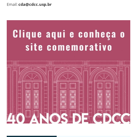
Email:
cda@cdcc.usp.br