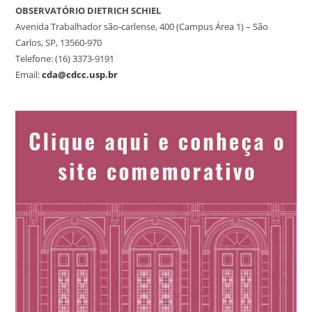
OBSERVATÓRIO DIETRICH SCHIEL
Avenida Trabalhador são-carlense, 400 (Campus Área 1) – São
Carlos, SP, 13560-970
Telefone: (16) 3373-9191
Email:
cda@cdcc.usp.br