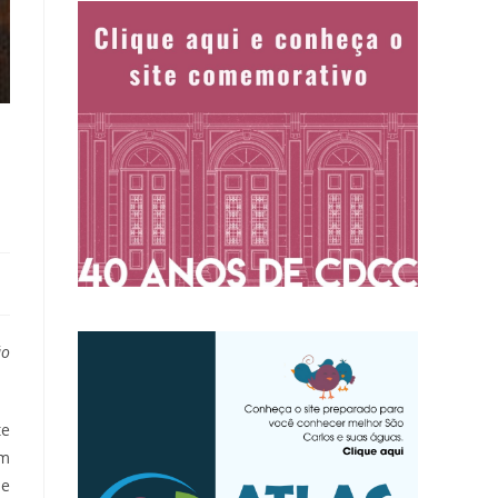
ão
te
im
de