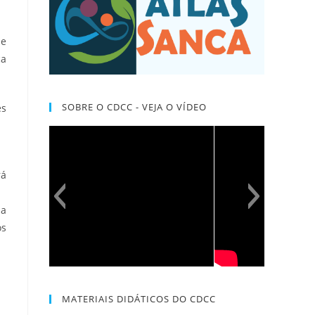
de
ça
SOBRE O CDCC - VEJA O VÍDEO
es
rá
ma
os
MATERIAIS DIDÁTICOS DO CDCC