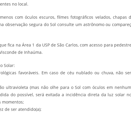
entes no local.
enos com óculos escuros, filmes fotográficos velados, chapas 
 uma observação segura do Sol consulte um astrônomo ou compare
ue fica na Área 1 da USP de São Carlos, com acesso para pedestr
 Visconde de Inhaúma.
o Solar:
ológicas favoráveis. Em caso de céu nublado ou chuva, não se
eção ultravioleta (mas não olhe para o Sol com óculos em nenhu
dida do possível, será evitada a incidência direta da luz solar n
ns momentos;
z de ser atendido(a);