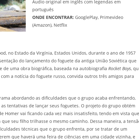
Áudio original em inglês com legendas em
português
ONDE ENCONTRAR:
GooglePlay, Primevideo
(Amazon), Netflix
od, no Estado da Virgínia, Estados Unidos, durante o ano de 1957
sentação do lançamento do foguete da antiga União Soviética que
-se de uma obra biográfica, baseada na autobiografia
Rocket Boys
, q
 com a notícia do foguete russo, convida outros três amigos para
 trama abordando as dificuldades que o grupo acaba enfrentando,
 as tentativas de lançar seus foguetes. O projeto do grupo obtém
 Homer vai ficando cada vez mais insatisfeito, tendo em vista qu
a que seu filho trilhasse o mesmo caminho. Dessa maneira, a tensã
culdades técnicas que o grupo enfrenta, por se tratar de um
erem que haverá uma feira de ciências em uma cidade vizinha, e