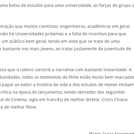
uma bolsa de estudos para uma universidade, as forças do grupo 
peração que muitos cientistas, engenheiros, acadêmicos em geral
ão há Universidades próximas e a falta de incentivo para que
r um público bem geral, tendo em vista que se trata de uma
r bastante nos mais jovens, ao tratar justamente da juventude de
sso que o roteiro constrói a narrativa com bastante linearidade. A
ortunidades, todos os momentos do filme estão muito bem marcados
papel ao exibir a história de vida e dos estudos de Homer Hickam
 crítica na época do lançamento, sendo vencedor dos seguintes
l do Cinema, sigla em francês) de melhor diretor, Critcs Choice
e de melhor filme.
Thiago Freire Nascimen