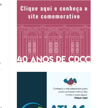
se
,
.
to