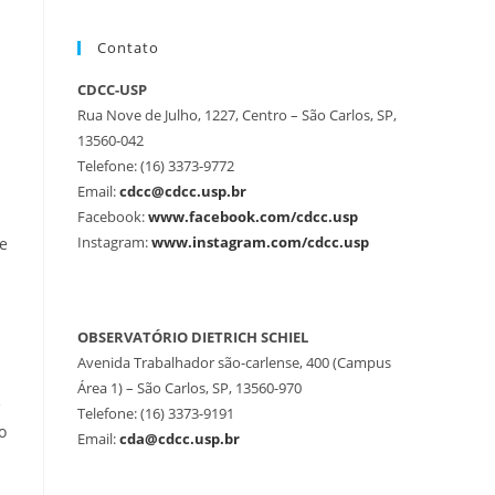
Contato
CDCC-USP
Rua Nove de Julho, 1227, Centro – São Carlos, SP,
13560-042
Telefone: (16) 3373-9772
Email:
cdcc@cdcc.usp.br
Facebook:
www.facebook.com/cdcc.usp
Instagram:
www.instagram.com/cdcc.usp
ue
OBSERVATÓRIO DIETRICH SCHIEL
Avenida Trabalhador são-carlense, 400 (Campus
Área 1) – São Carlos, SP, 13560-970
e
Telefone: (16) 3373-9191
o
Email:
cda@cdcc.usp.br