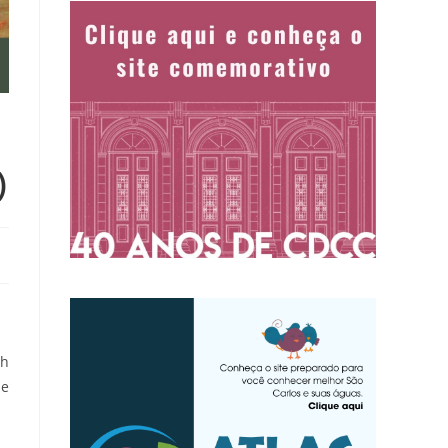
)
ch
 e