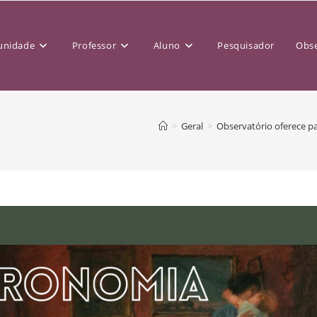
nidade
Professor
Aluno
Pesquisador
Obse
>
Geral
>
Observatório oferece pa