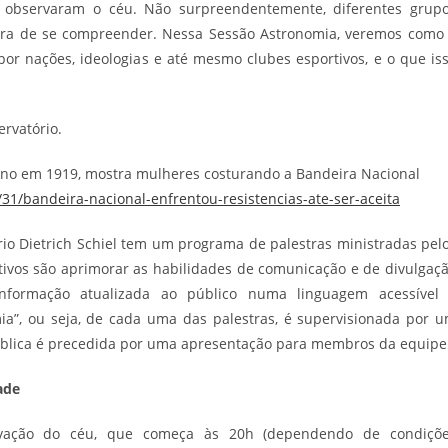
observaram o céu. Não surpreendentemente, diferentes grup
ra de se compreender. Nessa Sessão Astronomia, veremos como
or nações, ideologias e até mesmo clubes esportivos, e o que is
rvatório.
uno em 1919, mostra mulheres costurando a Bandeira Nacional
/31/
bandeira-nacional-enfrentou-
resistencias-ate-ser-aceita
io Dietrich Schiel tem um programa de palestras ministradas pel
ivos são aprimorar as habilidades de comunicação e de divulgaç
 informação atualizada ao público numa linguagem acessível
ia”, ou seja, de cada uma das palestras, é supervisionada por 
pública é precedida por uma apresentação para membros da equipe
ade
ervação do céu, que começa às 20h (dependendo de condiçõ