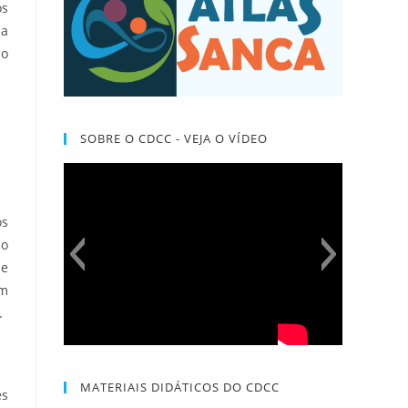
os
 a
so
SOBRE O CDCC - VEJA O VÍDEO
os
ão
 e
um
.
MATERIAIS DIDÁTICOS DO CDCC
es