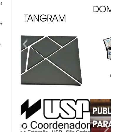
da
er
s