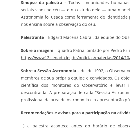
Sinopse da palestra –
Todas comunidades humanas 
sociais viam no céu — e no estudo dele — uma manei
Astronomia foi usada como ferramenta de identidade p
nos ensina sobre a observação do céu.
Palestrante
– Edgard Macena Cabral, da equipe do Obse
Sobre a imagem
– quadro Pátria, pintado por Pedro Br
https://www12.senado.leg.br/
noticias/materias/2014/10
Sobre a Sessão Astronomia –
desde 1992, o Observatór
membros de sua própria equipe e convidados. Os objet
científica dos monitores do Observatório e levar
descontraída. A preparação de cada “Sessão Astronom
profissional da área de Astronomia e a apresentação 
Recomendações e avisos para a participação na ativid
1) a palestra acontece antes do horário de obs