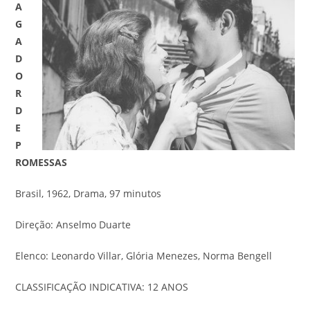
A
G
A
D
O
R
D
E
P
ROMESSAS
Brasil, 1962, Drama, 97 minutos
Direção: Anselmo Duarte
Elenco: Leonardo Villar, Glória Menezes, Norma Bengell
CLASSIFICAÇÃO INDICATIVA: 12 ANOS