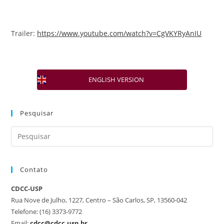
Trailer:
https://www.youtube.com/watch?v=CgVKYRyAnIU
ENGLISH VERSION
Pesquisar
Contato
CDCC-USP
Rua Nove de Julho, 1227, Centro – São Carlos, SP, 13560-042
Telefone: (16) 3373-9772
Email:
cdcc@cdcc.usp.br