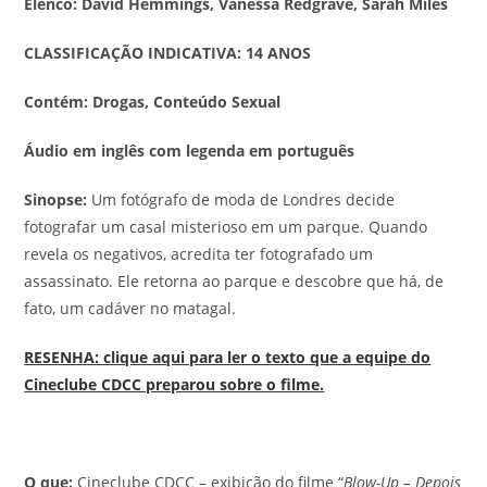
Elenco: David Hemmings, Vanessa Redgrave, Sarah Miles
CLASSIFICAÇÃO INDICATIVA: 14 ANOS
Contém: Drogas, Conteúdo Sexual
Áudio em inglês com legenda em português
Sinopse:
Um fotógrafo de moda de Londres decide
fotografar um casal misterioso em um parque. Quando
revela os negativos, acredita ter fotografado um
assassinato. Ele retorna ao parque e descobre que há, de
fato, um cadáver no matagal.
RESENHA: clique aqui para ler o texto que a equipe do
Cineclube CDCC preparou sobre o filme.
O que:
Cineclube CDCC – exibição do filme “
Blow-Up – Depois