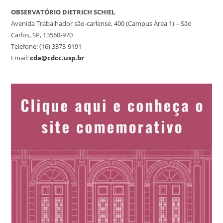
OBSERVATÓRIO DIETRICH SCHIEL
Avenida Trabalhador são-carlense, 400 (Campus Área 1) – São
Carlos, SP, 13560-970
Telefone: (16) 3373-9191
Email:
cda@cdcc.usp.br