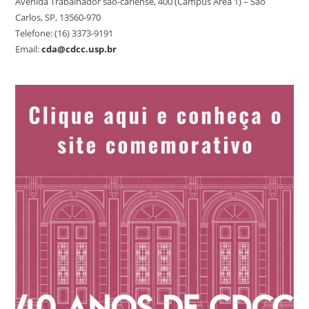
Avenida Trabalhador são-carlense, 400 (Campus Área 1) – São
Carlos, SP, 13560-970
Telefone: (16) 3373-9191
Email:
cda@cdcc.usp.br