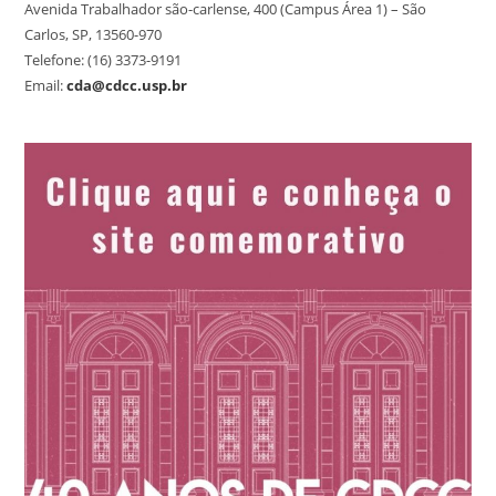
Avenida Trabalhador são-carlense, 400 (Campus Área 1) – São
Carlos, SP, 13560-970
Telefone: (16) 3373-9191
Email:
cda@cdcc.usp.br