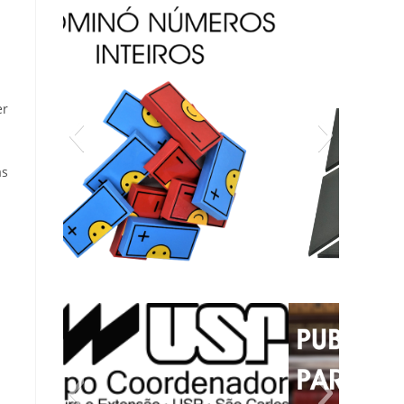
er
as