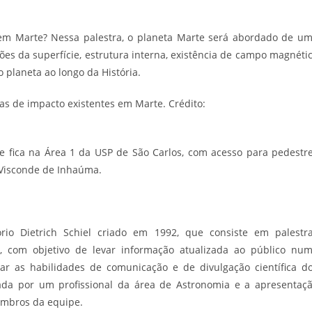
 em Marte? Nessa palestra, o planeta Marte será abordado de u
ões da superfície, estrutura interna, existência de campo magnéti
o planeta ao longo da História.
as de impacto existentes em Marte. Crédito:
ue fica na Área 1 da USP de São Carlos, com acesso para pedestr
 Visconde de Inhaúma.
o Dietrich Schiel criado em 1992, que consiste em palestr
 com objetivo de levar informação atualizada ao público nu
ar as habilidades de comunicação e de divulgação científica d
ada por um profissional da área de Astronomia e a apresentaç
embros da equipe.