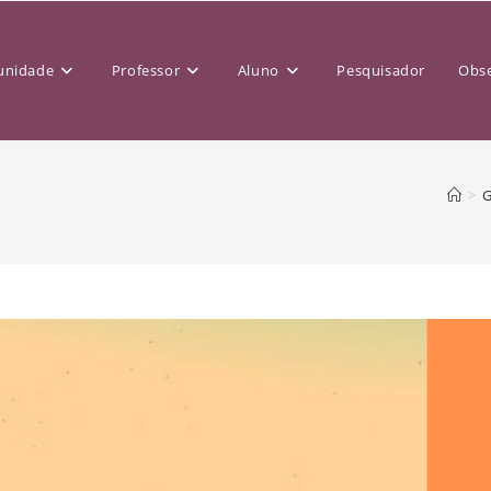
nidade
Professor
Aluno
Pesquisador
Obse
>
G