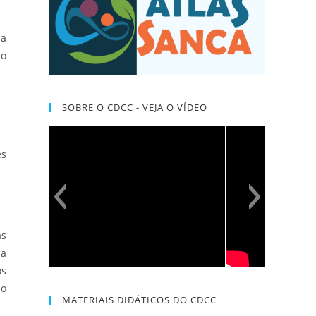
ma
co
SOBRE O CDCC - VEJA O VÍDEO
es
as
ma
os
ão
MATERIAIS DIDÁTICOS DO CDCC