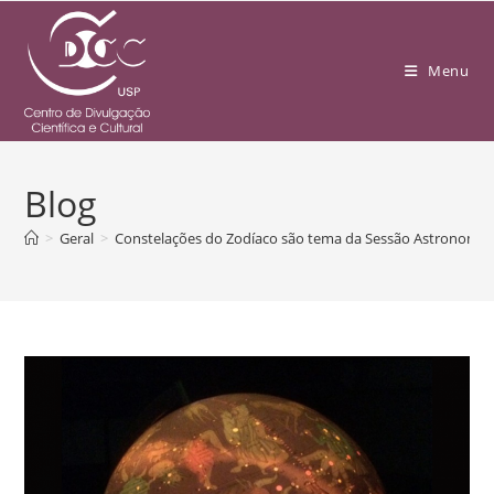
Menu
Blog
>
Geral
>
Constelações do Zodíaco são tema da Sessão Astronomia