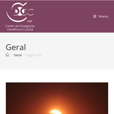
Menu
Geral
>
Geral
>
Página 78