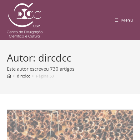
Menu
Autor:
dircdcc
Este autor escreveu 730 artigos
>
dircdcc
>
Página 50