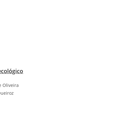
ecológico
e Oliveira
Queiroz