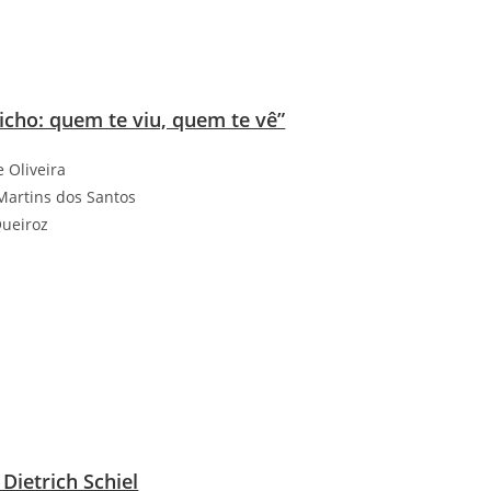
icho: quem te viu, quem te vê”
e Oliveira
 Martins dos Santos
Queiroz
Dietrich Schiel