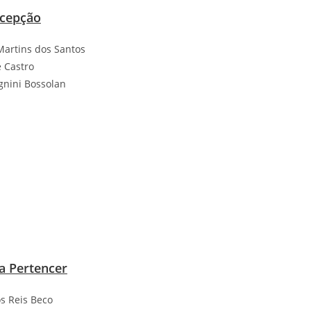
rcepção
Martins dos Santos
e Castro
nini Bossolan
a Pertencer
s Reis Beco