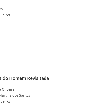
va
Queiroz
ns do Homem Revisitada
e Oliveira
 Martins dos Santos
Queiroz