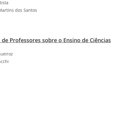
tista
Martins dos Santos
de Professores sobre o Ensino de Ciências
Queiroz
acchi