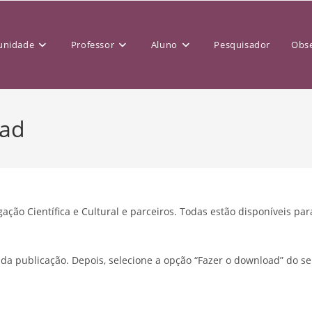
nidade
Professor
Aluno
Pesquisador
Obse
oad
ação Científica e Cultural e parceiros. Todas estão disponíveis par
o da publicação. Depois, selecione a opção “Fazer o download” do s