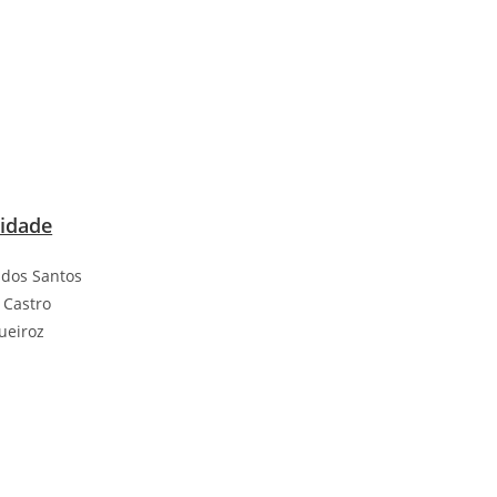
cidade
z dos Santos
 Castro
ueiroz