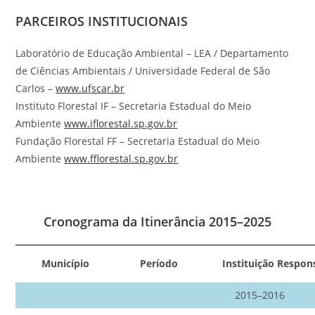
PARCEIROS INSTITUCIONAIS
Laboratório de Educação Ambiental – LEA / Departamento
de Ciências Ambientais / Universidade Federal de São
Carlos –
www.ufscar.br
Instituto Florestal IF – Secretaria Estadual do Meio
Ambiente
www.iflorestal.sp.gov.br
Fundação Florestal FF – Secretaria Estadual do Meio
Ambiente
www.fflorestal.sp.gov.br
Cronograma da Itinerância 2015–2025
Município
Período
Instituição Respon
2015–2016