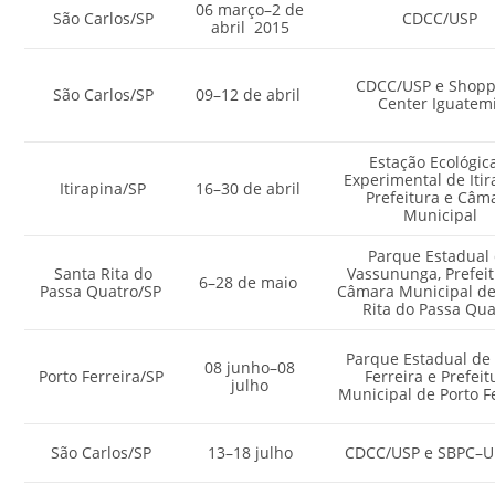
06 março–2 de
São Carlos/SP
CDCC/USP
abril 2015
CDCC/USP e Shop
São Carlos/SP
09–12 de abril
Center Iguatem
Estação Ecológic
Experimental de Itir
Itirapina/SP
16–30 de abril
Prefeitura e Câm
Municipal
Parque Estadual
Santa Rita do
Vassununga, Prefeit
6–28 de maio
Passa Quatro/SP
Câmara Municipal de
Rita do Passa Qua
Parque Estadual de 
08 junho–08
Porto Ferreira/SP
Ferreira e Prefeit
julho
Municipal de Porto F
São Carlos/SP
13–18 julho
CDCC/USP e SBPC–U