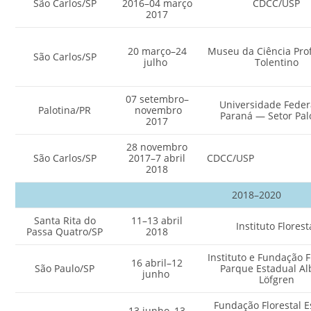
São Carlos/SP
2016–04 março
CDCC/USP
2017
20 março–24
Museu da Ciência Prof
São Carlos/SP
julho
Tolentino
07 setembro–
Universidade Feder
Palotina/PR
novembro
Paraná — Setor Pal
2017
28 novembro
São Carlos/SP
2017–7 abril
CDCC/
2018
2018–2020
Santa Rita do
11–13 abril
Instituto Florest
Passa Quatro/SP
2018
Instituto e Fundação F
16 abril–12
São Paulo/SP
Parque Estadual Al
junho
Löfgren
Fundação Florestal E
13 junho–13