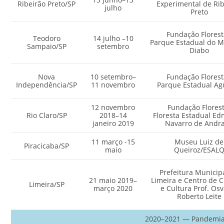
Ribeirão Preto/SP
Experimental de Rib
julho
Preto
Fundação Flores
Teodoro
14 julho –10
Parque Estadual do M
Sampaio/SP
setembro
Diabo
Nova
10 setembro–
Fundação Flores
Independência/SP
11 novembro
Parque Estadual Ag
12 novembro
Fundação Florest
Rio Claro/SP
2018–14
Floresta Estadual E
janeiro 2019
Navarro de Andr
11 março -15
Museu Luiz de
Piracicaba/SP
maio
Queiroz/ESAL
Prefeitura Municip
21 maio 2019–
Limeira e Centro de C
Limeira/SP
março 2020
e Cultura Prof. Os
Roberto Leite
2020–2021 — Pandemi