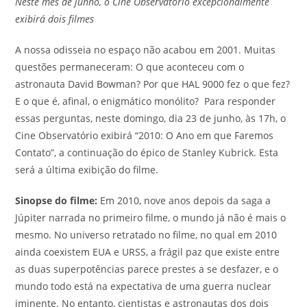
Neste mês de junho, o Cine Observatório excepcionalmente
exibirá dois filmes
A nossa odisseia no espaço não acabou em 2001. Muitas
questões permaneceram: O que aconteceu com o
astronauta David Bowman? Por que HAL 9000 fez o que fez?
E o que é, afinal, o enigmático monólito? Para responder
essas perguntas, neste domingo, dia 23 de junho, às 17h, o
Cine Observatório exibirá “2010: O Ano em que Faremos
Contato”, a continuação do épico de Stanley Kubrick. Esta
será a última exibição do filme.
Sinopse do filme:
Em 2010, nove anos depois da saga a
Júpiter narrada no primeiro filme, o mundo já não é mais o
mesmo. No universo retratado no filme, no qual em 2010
ainda coexistem EUA e URSS, a frágil paz que existe entre
as duas superpotências parece prestes a se desfazer, e o
mundo todo está na expectativa de uma guerra nuclear
iminente. No entanto, cientistas e astronautas dos dois