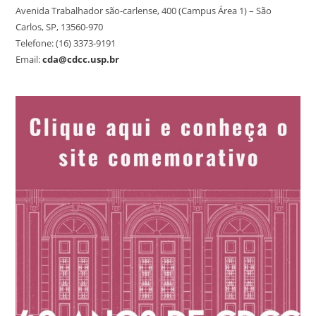
Avenida Trabalhador são-carlense, 400 (Campus Área 1) – São
Carlos, SP, 13560-970
Telefone: (16) 3373-9191
Email:
cda@cdcc.usp.br