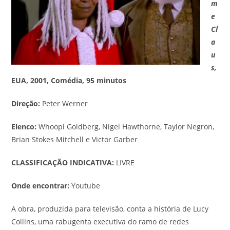
m
e
Cl
a
u
s,
EUA, 2001, Comédia, 95 minutos
Direção:
Peter Werner
Elenco:
Whoopi Goldberg, Nigel Hawthorne, Taylor Negron,
Brian Stokes Mitchell e Victor Garber
CLASSIFICAÇÃO INDICATIVA:
LIVRE
Onde encontrar:
Youtube
A obra, produzida para televisão, conta a história de Lucy
Collins, uma rabugenta executiva do ramo de redes