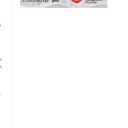
s
as
es
,