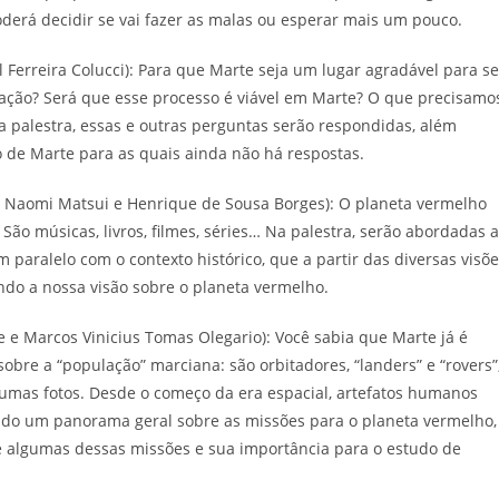
oderá decidir se vai fazer as malas ou esperar mais um pouco.
Ferreira Colucci): Para que Marte seja um lugar agradável para se
rmação? Será que esse processo é viável em Marte? O que precisamo
a palestra, essas e outras perguntas serão respondidas, além
de Marte para as quais ainda não há respostas.
y Naomi Matsui e Henrique de Sousa Borges): O planeta vermelho
ão músicas, livros, filmes, séries… Na palestra, serão abordadas 
 paralelo com o contexto histórico, que a partir das diversas visõ
dando a nossa visão sobre o planeta vermelho.
e Marcos Vinicius Tomas Olegario): Você sabia que Marte já é
obre a “população” marciana: são orbitadores, “landers” e “rovers”
umas fotos. Desde o começo da era espacial, artefatos humanos
ado um panorama geral sobre as missões para o planeta vermelho,
e algumas dessas missões e sua importância para o estudo de