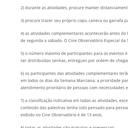
2) durante as atividades, procure manter distanciament
3) procure trazer seu próprio copo, caneca ou garrafa p
4) as atividades complementares acontecerão antes do 
de segunda a sábado. O Cine Observatório Especial d
5) o número máximo de participantes para os eventos 
ser distribuídas senhas, entregues por ordem de chega
6) os participantes das atividades complementares ter
em todos os dias da Semana Marciana; a prioridade para
atendimento prioritário de pessoas com necessidades e
7) a classificação indicativa em todas as atividades, exc
conteúdo das palestras tenha sido pensado para pessoas
exibido no Cine Observatório é de 13 anos.
8) todas as atividades são gratuitas e presenciais.