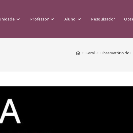
nidade
Professor
Aluno
Pesquisador
Obse
>
Geral
>
Observatório do 