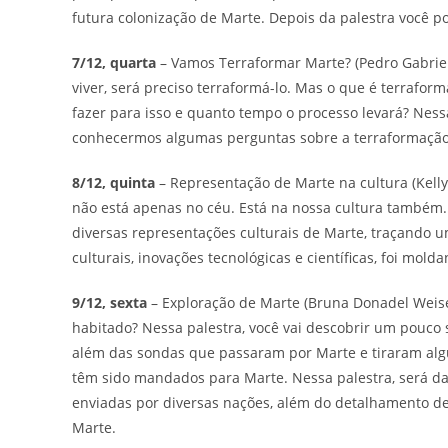
futura colonização de Marte. Depois da palestra você p
7/12, quarta
– Vamos Terraformar Marte? (Pedro Gabriel 
viver, será preciso terraformá-lo. Mas o que é terrafo
fazer para isso e quanto tempo o processo levará? Ness
conhecermos algumas perguntas sobre a terraformação 
8/12, quinta
– Representação de Marte na cultura (Kell
não está apenas no céu. Está na nossa cultura também. S
diversas representações culturais de Marte, traçando um
culturais, inovações tecnológicas e científicas, foi mol
9/12, sexta
– Exploração de Marte (Bruna Donadel Weise 
habitado? Nessa palestra, você vai descobrir um pouco s
além das sondas que passaram por Marte e tiraram alg
têm sido mandados para Marte. Nessa palestra, será d
enviadas por diversas nações, além do detalhamento d
Marte.