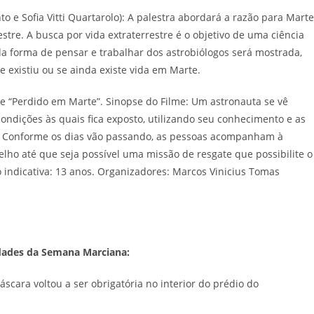
 e Sofia Vitti Quartarolo): A palestra abordará a razão para Marte
stre. A busca por vida extraterrestre é o objetivo de uma ciência
da forma de pensar e trabalhar dos astrobiólogos será mostrada,
 existiu ou se ainda existe vida em Marte.
me “Perdido em Marte”. Sinopse do Filme: Um astronauta se vê
ondições às quais fica exposto, utilizando seu conhecimento e as
r. Conforme os dias vão passando, as pessoas acompanham à
elho até que seja possível uma missão de resgate que possibilite o
o indicativa: 13 anos. Organizadores: Marcos Vinicius Tomas
idades da Semana Marciana:
áscara voltou a ser obrigatória no interior do prédio do