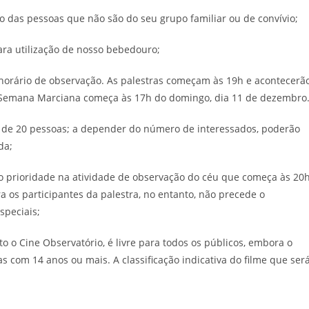
o das pessoas que não são do seu grupo familiar ou de convívio;
ara utilização de nosso bebedouro;
horário de observação. As palestras começam às 19h e acontecerã
a Semana Marciana começa às 17h do domingo, dia 11 de dezembro
é de 20 pessoas; a depender do número de interessados, poderão
da;
ão prioridade na atividade de observação do céu que começa às 20
 os participantes da palestra, no entanto, não precede o
speciais;
eto o Cine Observatório, é livre para todos os públicos, embora o
 com 14 anos ou mais. A classificação indicativa do filme que ser