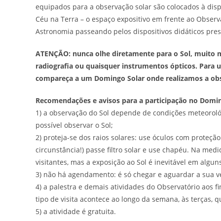
equipados para a observação solar são colocados à dispo
Céu na Terra – o espaço expositivo em frente ao Observa
Astronomia passeando pelos dispositivos didáticos pres
ATENÇÃO: nunca olhe diretamente para o Sol, muito m
radiografia ou quaisquer instrumentos ópticos. Para
compareça a um Domingo Solar onde realizamos a obs
Recomendações e avisos para a participação no Domin
1) a observação do Sol depende de condições meteoroló
possível observar o Sol;
2) proteja-se dos raios solares: use óculos com proteç
circunstância!) passe filtro solar e use chapéu. Na medid
visitantes, mas a exposição ao Sol é inevitável em algu
3) não há agendamento: é só chegar e aguardar a sua ve
4) a palestra e demais atividades do Observatório aos f
tipo de visita acontece ao longo da semana, às terças, 
5) a atividade é gratuita.