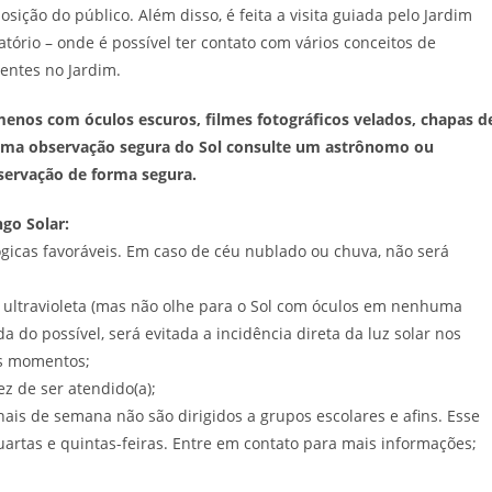
sição do público. Além disso, é feita a visita guiada pelo Jardim
tório – onde é possível ter contato com vários conceitos de
entes no Jardim.
enos com óculos escuros, filmes fotográficos velados, chapas d
 uma observação segura do Sol consulte um astrônomo ou
ervação de forma segura.
go Solar:
gicas favoráveis. Em caso de céu nublado ou chuva, não será
ão ultravioleta (mas não olhe para o Sol com óculos em nenhuma
a do possível, será evitada a incidência direta da luz solar nos
ns momentos;
z de ser atendido(a);
inais de semana não são dirigidos a grupos escolares e afins. Esse
quartas e quintas-feiras. Entre em contato para mais informações;