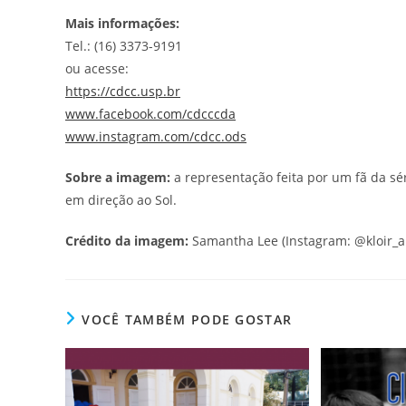
Mais informações:
Tel.: (16) 3373-9191
ou acesse:
https://cdcc.usp.br
www.facebook.com/cdcccda
www.instagram.com/cdcc.ods
Sobre a imagem:
a representação feita por um fã da sér
em direção ao Sol.
Crédito da imagem:
Samantha Lee (Instagram: @kloir_ar
VOCÊ TAMBÉM PODE GOSTAR