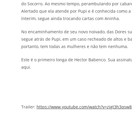
do Socorro. Ao mesmo tempo, perambulando por cabar
Alertado que ela atende por Pupi e é conhecida como a R
ínterim, segue ainda trocando cartas com Aninha.
No encaminhamento de seu novo noivado, das Dores suc
segue atrás de Pupi, em um caso recheado de altos e b
portanto, tem todas as mulheres e não tem nenhuma.
Este é o primeiro longa de Hector Babenco. Sua assinatu
aqui.
Trailer:
https://www.youtube.com/watch?v=zjgt3h3qsw8