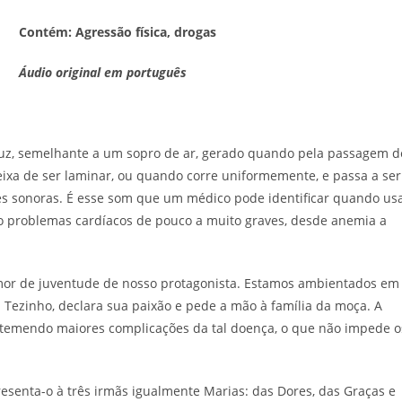
Contém: Agressão física, drogas
Áudio original em português
duz, semelhante a um sopro de ar, gerado quando pela passagem d
eixa de ser laminar, ou quando corre uniformemente, e passa a ser
es sonoras. É esse som que um médico pode identificar quando us
íduo problemas cardíacos de pouco a muito graves, desde anemia a
mor de juventude de nosso protagonista. Estamos ambientados em
 Tezinho, declara sua paixão e pede a mão à família da moça. A
e, temendo maiores complicações da tal doença, o que não impede o
resenta-o à três irmãs igualmente Marias: das Dores, das Graças e