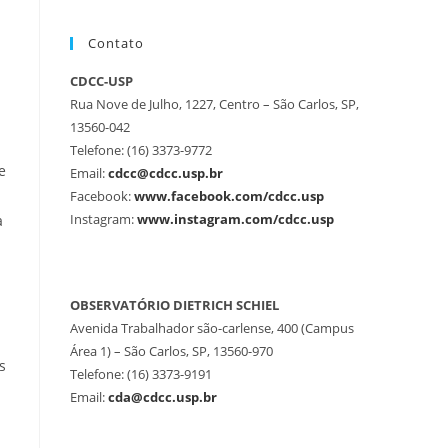
Contato
CDCC-USP
Rua Nove de Julho, 1227, Centro – São Carlos, SP,
13560-042
Telefone: (16) 3373-9772
e
Email:
cdcc@cdcc.usp.br
Facebook:
www.facebook.com/cdcc.usp
Instagram:
www.instagram.com/cdcc.usp
a
OBSERVATÓRIO DIETRICH SCHIEL
Avenida Trabalhador são-carlense, 400 (Campus
Área 1) – São Carlos, SP, 13560-970
s
Telefone: (16) 3373-9191
Email:
cda@cdcc.usp.br