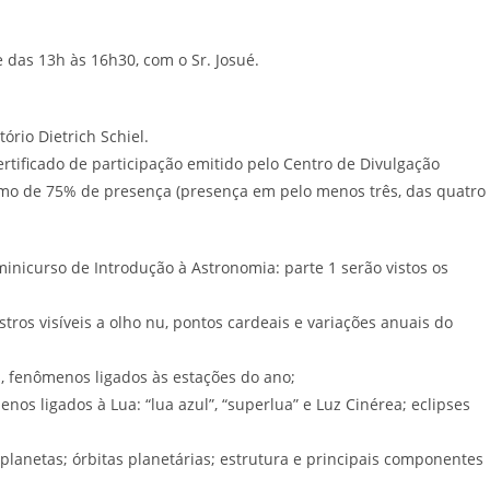
e das 13h às 16h30, com o Sr. Josué.
ório Dietrich Schiel.
tificado de participação emitido pelo Centro de Divulgação
imo de 75% de presença (presença em pelo menos três, das quatro
inicurso de Introdução à Astronomia: parte 1 serão vistos os
ros visíveis a olho nu, pontos cardeais e variações anuais do
, fenômenos ligados às estações do ano;
nos ligados à Lua: “lua azul”, “superlua” e Luz Cinérea; eclipses
lanetas; órbitas planetárias; estrutura e principais componentes