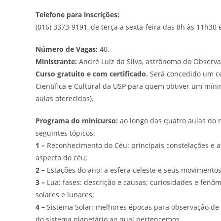
Telefone para inscrições:
(016) 3373-9191, de terça a sexta-feira das 8h às 11h30 
Número de Vagas:
40.
Ministrante:
André Luiz da Silva, astrônomo do Observat
Curso gratuito e com certificado.
Será concedido um cer
Científica e Cultural da USP para quem obtiver um mín
aulas oferecidas).
Programa do minicurso:
ao longo das quatro aulas do m
seguintes tópicos:
1 –
Reconhecimento do Céu: principais constelações e ast
aspecto do céu;
2 –
Estações do ano: a esfera celeste e seus movimentos
3 –
Lua: fases: descrição e causas; curiosidades e fenôme
solares e lunares;
4 –
Sistema Solar: melhores épocas para observação de p
do sistema planetário ao qual pertencemos.