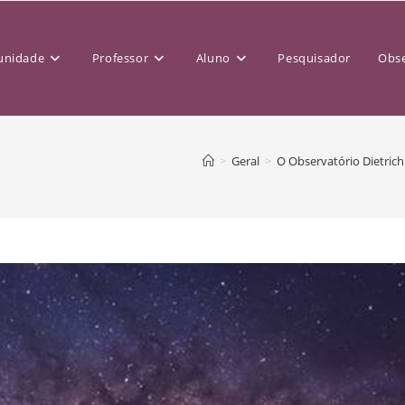
nidade
Professor
Aluno
Pesquisador
Obse
>
Geral
>
O Observatório Dietrich