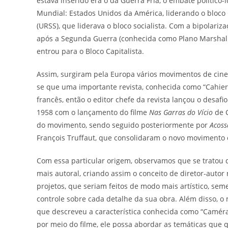
estava inserido era o da Guerra Fria, o embate político-
Mundial: Estados Unidos da América, liderando o bloco Ca
(URSS), que liderava o bloco socialista. Com a bipolariz
após a Segunda Guerra (conhecida como Plano Marshall)
entrou para o Bloco Capitalista.
Assim, surgiram pela Europa vários movimentos de cinem
se que uma importante revista, conhecida como “Cahier
francês, então o editor chefe da revista lançou o desa
1958 com o lançamento do filme
Nas Garras do Vício
de C
do movimento, sendo seguido posteriormente por
Acos
François Truffaut, que consolidaram o novo movimento 
Com essa particular origem, observamos que se tratou
mais autoral, criando assim o conceito de diretor-autor
projetos, que seriam feitos de modo mais artístico, seme
controle sobre cada detalhe da sua obra. Além disso, o 
que descreveu a característica conhecida como “Caméra S
por meio do filme, ele possa abordar as temáticas que