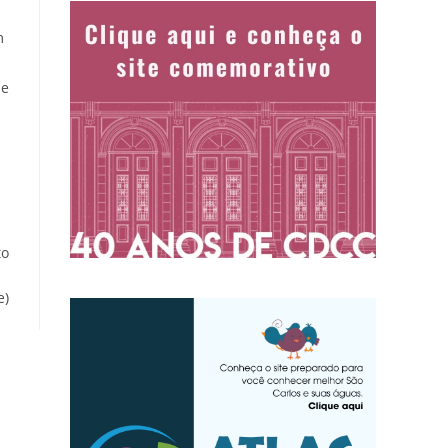
m
de
to
e)