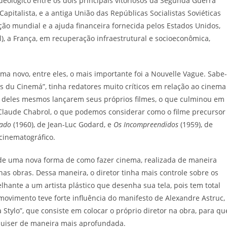
ideológico entre os dois principais vitoriosos da Segunda Guerra
pitalista, e a antiga União das Repúblicas Socialistas Soviéticas
ação mundial e a ajuda financeira fornecida pelos Estados Unidos,
, a França, em recuperação infraestrutural e socioeconômica,
a novo, entre eles, o mais importante foi a Nouvelle Vague. Sabe-
s du Cinemá”, tinha redatores muito críticos em relação ao cinema
fio deles mesmos lançarem seus próprios filmes, o que culminou em
laude Chabrol, o que podemos considerar como o filme precursor
sado
(1960), de Jean-Luc Godard, e
Os Incompreendidos
(1959), de
cinematográfico.
 de uma nova forma de como fazer cinema, realizada de maneira
 nas obras. Dessa maneira, o diretor tinha mais controle sobre os
lhante a um artista plástico que desenha sua tela, pois tem total
movimento teve forte influência do manifesto de Alexandre Astruc,
tylo”, que consiste em colocar o próprio diretor na obra, para qu
 quiser de maneira mais aprofundada.