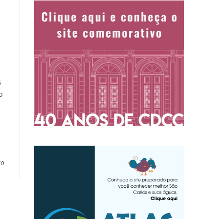
s
o
to