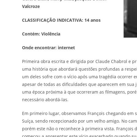
Valcroze
CLASSIFICAÇÃO INDICATIVA: 14 anos
Contém: Violência
Onde encontrar: internet
Primeira obra escrita e dirigida por Claude Chabrol e
uma história que abordará questões profundas a respe
um deles sofre com o vício após uma tragédia ocorrer em
apesar de todas as dificuldades que aparecem em sua j
uma época próxima à que ocorreram as filmagens, poré
necessário abordá-las.
Em primeiro lugar, observamos François chegando em su
Suíça, sendo recepcionado por um velho amigo. No cami
porém este não o reconhece à primeira vista. François 
começou a apresentar este vício exacerbado quando sua 