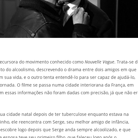
 precursora do movimento conhecido como
Nouvelle Vague
. Trata-se 
ito do alcoolismo, descrevendo o drama entre dois amigos em que
 sua vida, e o outro tenta entendê-lo para ser capaz de ajudá-lo,
ornada. O filme se passa numa cidade interiorana da França, em
m essas informações não foram dadas com precisão, já que não er
a cidade natal depois de ter tuberculose enquanto estava na
nho, ele reencontra com Serge, seu melhor amigo de infância,
descobre logo depois que Serge anda sempre alcoolizado, e que
esposa teve seu primeiro filho, que faleceu logo após o