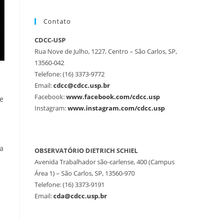
Contato
CDCC-USP
Rua Nove de Julho, 1227, Centro – São Carlos, SP,
13560-042
Telefone: (16) 3373-9772
Email:
cdcc@cdcc.usp.br
Facebook:
www.facebook.com/cdcc.usp
de
Instagram:
www.instagram.com/cdcc.usp
a
OBSERVATÓRIO DIETRICH SCHIEL
Avenida Trabalhador são-carlense, 400 (Campus
Área 1) – São Carlos, SP, 13560-970
Telefone: (16) 3373-9191
Email:
cda@cdcc.usp.br