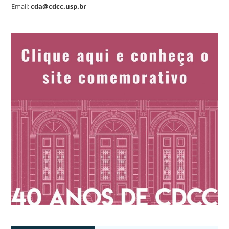
Email:
cda@cdcc.usp.br