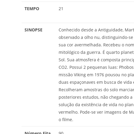
TEMPO
21
SINOPSE
Conhecido desde a Antiguidade, Mart
observado a olho nu, distinguindo-se
sua cor avermelhada. Recebeu o no
mitológico da guerra. É quarto planet
Sol. Sua atmosfera é composta princ
CO2. Possui 2 pequenas luas: Phobos
missão Viking em 1976 pousou no pl
duas espaçonaves em busca de vida 
Recolheram amostras do solo marcia
posteriores estudos, não chegando 
solução da existência de vida no plan
vermelho. Pode-se ver imagens de M
o filme.
Número Fita
90