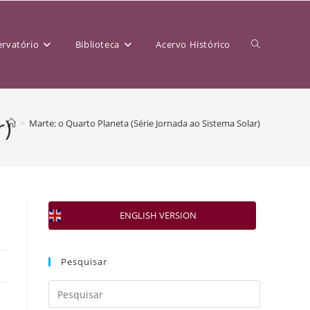
rvatório
Biblioteca
Acervo Histórico
r)
>
Marte: o Quarto Planeta (Série Jornada ao Sistema Solar)
ENGLISH VERSION
Pesquisar