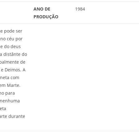
ANO DE
1984
PRODUÇÃO
e pode ser
 no céu por
me do deus
a distânte do
ipalmente de
 e Deimos. A
aneta com
em Marte.
no para
a nenhuma
eta
arte durante