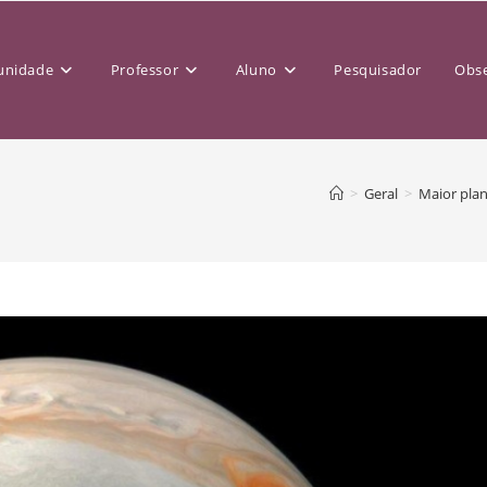
nidade
Professor
Aluno
Pesquisador
Obse
>
Geral
>
Maior plan