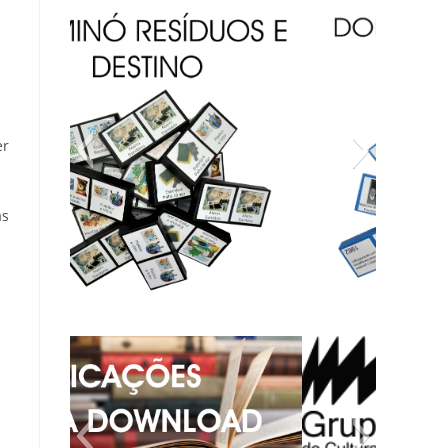
er
as