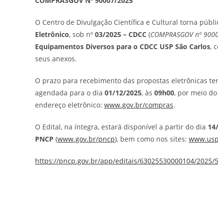
COMPRASGOV Nº 90007/2025
O Centro de Divulgação Científica e Cultural torna públ
Eletrônico
, sob nº
03/2025 – CDCC
(
COMPRASGOV nº 900
Equipamentos Diversos para o CDCC USP São Carlos
, 
seus anexos.
O prazo para recebimento das propostas eletrônicas ter
agendada para o dia
01/12/2025
, às
09h00
, por meio d
endereço eletrônico:
www.gov.br/compras
.
O Edital, na íntegra, estará disponível a partir do dia
14
PNCP
(
www.gov.br/pncp
), bem como nos sites:
www.usp.
https://pncp.gov.br/app/editais/63025530000104/2025/