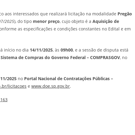
ico aos interessados que realizará licitação na modalidade
Pregão
07/2025
), do tipo
menor preço
, cujo objeto é a
Aquisição de
conforme as especificações e condições constantes no Edital e em
á início no dia
14/11/2025
, às
09h00
, e a sessão de disputa está
o
Sistema de Compras do Governo Federal – COMPRASGOV
, no
/11/2025
no
Portal Nacional de Contratações Públicas –
br/licitacoes
e
www.doe.sp.gov.br
.
5163