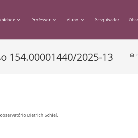
nidade
Professor
Aluno
Pesquisador
Obse
so 154.00001440/2025-13
>
bservatório Dietrich Schiel.