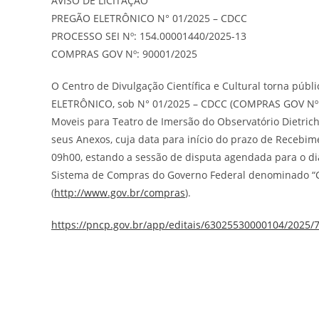
AVISO DE LICITAÇÃO
PREGÃO ELETRÔNICO N° 01/2025 – CDCC
PROCESSO SEI Nº: 154.00001440/2025-13
COMPRAS GOV Nº: 90001/2025
O Centro de Divulgação Científica e Cultural torna púb
ELETRÔNICO, sob N° 01/2025 – CDCC (COMPRAS GOV Nº 90
Moveis para Teatro de Imersão do Observatório Dietrich 
seus Anexos, cuja data para início do prazo de Recebime
09h00, estando a sessão de disputa agendada para o di
Sistema de Compras do Governo Federal denominado “C
(
http://www.gov.br/compras
).
https://pncp.gov.br/app/editais/63025530000104/2025/