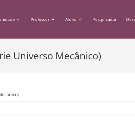
nidade
Professor
Aluno
Pesquisador
Obse
rie Universo Mecânico)
Mecânico)