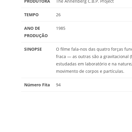
PRODUTORA
The Annenberg C.B.P. Project
TEMPO
26
ANO DE
1985
PRODUÇÃO
SINOPSE
O filme fala-nos das quatro forças fu
fraca — as outras são a gravitacional (
estudadas em laboratório e na nature
movimento de corpos e partículas.
Número Fita
94