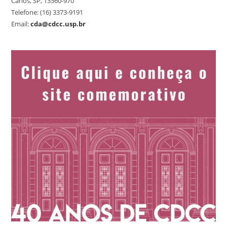
Carlos, SP, 13560-970
Telefone: (16) 3373-9191
Email:
cda@cdcc.usp.br