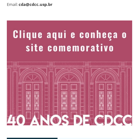
Email:
cda@cdcc.usp.br