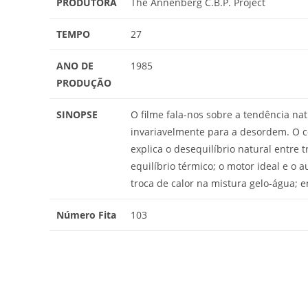
PRODUTORA
The Annenberg C.B.P. Project
TEMPO
27
ANO DE
1985
PRODUÇÃO
SINOPSE
O filme fala-nos sobre a tendência na
invariavelmente para a desordem. O c
explica o desequilíbrio natural entre t
equilíbrio térmico; o motor ideal e o
troca de calor na mistura gelo-água; en
Número Fita
103