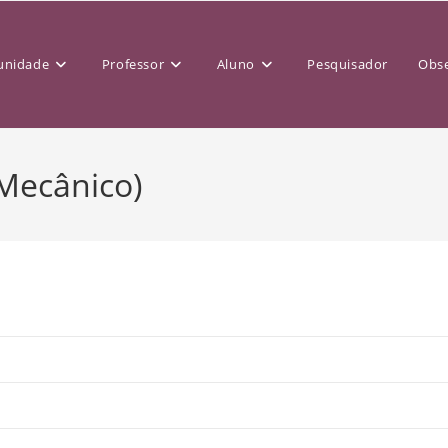
nidade
Professor
Aluno
Pesquisador
Obse
 Mecânico)