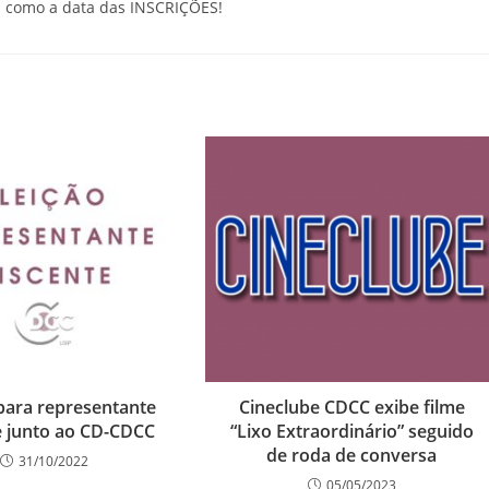
s como a data das INSCRIÇÕES!
 para representante
Cineclube CDCC exibe filme
e junto ao CD-CDCC
“Lixo Extraordinário” seguido
de roda de conversa
31/10/2022
05/05/2023