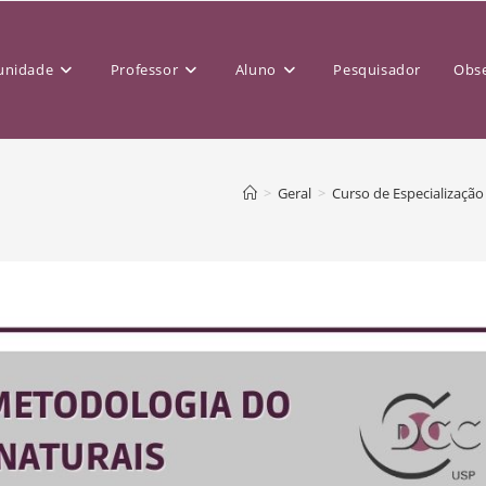
nidade
Professor
Aluno
Pesquisador
Obse
>
Geral
>
Curso de Especialização