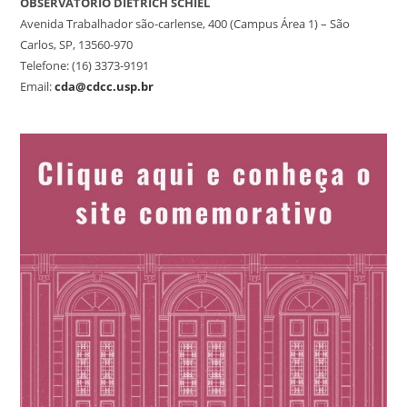
OBSERVATÓRIO DIETRICH SCHIEL
Avenida Trabalhador são-carlense, 400 (Campus Área 1) – São
Carlos, SP, 13560-970
Telefone: (16) 3373-9191
Email:
cda@cdcc.usp.br