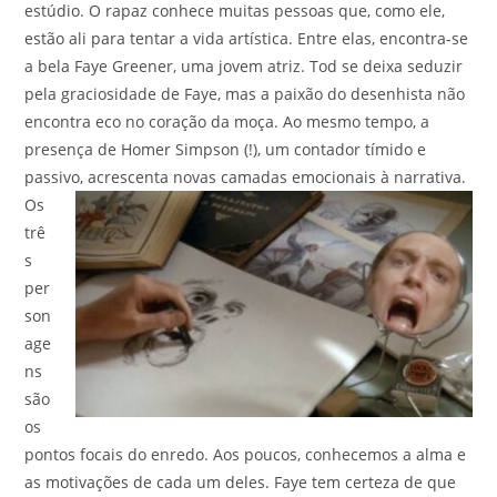
estúdio. O rapaz conhece muitas pessoas que, como ele,
estão ali para tentar a vida artística. Entre elas, encontra-se
a bela Faye Greener, uma jovem atriz. Tod se deixa seduzir
pela graciosidade de Faye, mas a paixão do desenhista não
encontra eco no coração da moça. Ao mesmo tempo, a
presença de Homer Simpson (!), um contador tímido e
passivo, acrescenta novas camadas emocionais à narrativa.
Os
trê
s
per
son
age
ns
são
os
pontos focais do enredo. Aos poucos, conhecemos a alma e
as motivações de cada um deles. Faye tem certeza de que