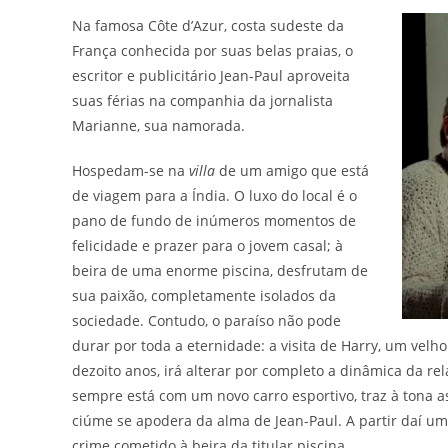
Na famosa Côte d’Azur, costa sudeste da
França conhecida por suas belas praias, o
escritor e publicitário Jean-Paul aproveita
suas férias na companhia da jornalista
Marianne, sua namorada.
Hospedam-se na
villa
de um amigo que está
de viagem para a Índia. O luxo do local é o
pano de fundo de inúmeros momentos de
felicidade e prazer para o jovem casal; à
beira de uma enorme piscina, desfrutam de
sua paixão, completamente isolados da
sociedade. Contudo, o paraíso não pode
durar por toda a eternidade: a visita de Harry, um vel
dezoito anos, irá alterar por completo a dinâmica da r
sempre está com um novo carro esportivo, traz à tona
ciúme se apodera da alma de Jean-Paul. A partir daí u
crime cometido à beira da titular piscina.