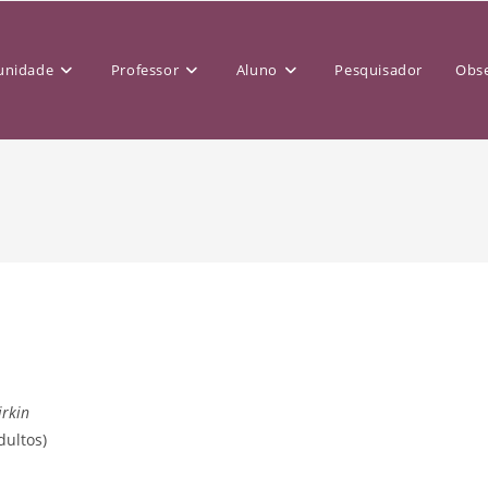
nidade
Professor
Aluno
Pesquisador
Obse
irkin
dultos)