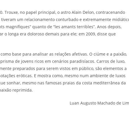
0. Trouxe, no papel principal, o astro Alain Delon, contracenando
is tiveram um relacionamento conturbado e extremamente midiático
ts magnifiques” quanto de “les amants terribles”. Anos depois,
ar o longa era doloroso demais para ele; em 2009, disse que
 como base para analisar as relações afetivas. O ciúme e a paixão,
risma de jovens ricos em cenários paradisíacos. Carros de luxo,
amente preparados para serem vistos em público, são elementos a
onotações eróticas. E mostra como, mesmo num ambiente de luxos
que sonhar, mesmo nas famosas praias da costa mediterrânea da
paixão reprimida.
Luan Augusto Machado de Li