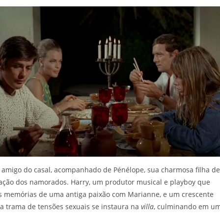
ho amigo do casal, acompanhado de Pénélope, sua charmosa filha de
elação dos namorados. Harry, um produtor musical e playboy que
 as memórias de uma antiga paixão com Marianne, e um crescente
ma trama de tensões sexuais se instaura na
villa
, culminando em u