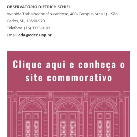
OBSERVATÓRIO DIETRICH SCHIEL
Avenida Trabalhador são-carlense, 400 (Campus Área 1) – São
Carlos, SP, 13560-970
Telefone: (16) 3373-9191
Email:
cda@cdcc.usp.br