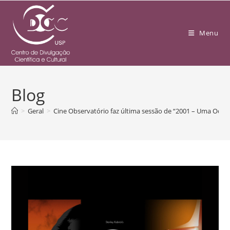
Menu
Blog
>
Geral
>
Cine Observatório faz última sessão de “2001 – Uma Odiss