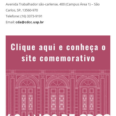
Avenida Trabalhador são-carlense, 400 (Campus Área 1) – São
Carlos, SP, 13560-970
Telefone: (16) 3373-9191
Email:
cda@cdcc.usp.br