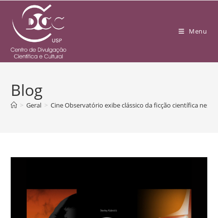
Menu
Blog
>
Geral
>
Cine Observatório exibe clássico da ficção científica nest