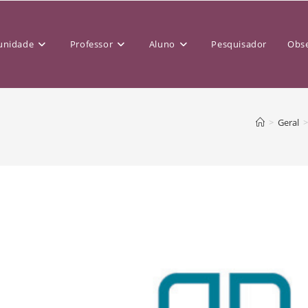
nidade
Professor
Aluno
Pesquisador
Obse
>
Geral
>