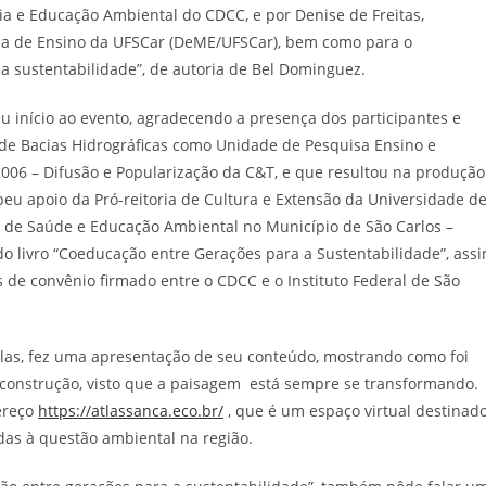
ogia e Educação Ambiental do CDCC, e por Denise de Freitas,
a de Ensino da UFSCar (DeME/UFSCar), bem como para o
a sustentabilidade”, de autoria de Bel Dominguez.
eu início ao evento, agradecendo a presença dos participantes e
 de Bacias Hidrográficas como Unidade de Pesquisa Ensino e
2006 – Difusão e Popularização da C&T, e que resultou na produção
eu apoio da Pró-reitoria de Cultura e Extensão da Universidade d
 de Saúde e Educação Ambiental no Município de São Carlos –
do livro “Coeducação entre Gerações para a Sustentabilidade”, ass
de convênio firmado entre o CDCC e o Instituto Federal de São
Atlas, fez uma apresentação de seu conteúdo, mostrando como foi
construção, visto que a paisagem está sempre se transformando.
dereço
https://atlassanca.eco.br/
, que é um espaço virtual destinad
adas à questão ambiental na região.