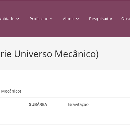
nidade
Professor
Aluno
Pesquisador
Obse
érie Universo Mecânico)
o Mecânico)
SUBÁREA
Gravitação