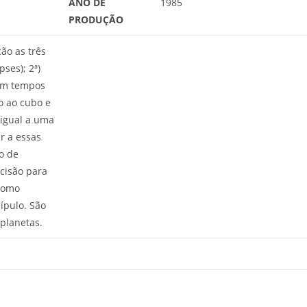
ANO DE
1985
PRODUÇÃO
ão as três
pses); 2ª)
 em tempos
do ao cubo e
 igual a uma
r a essas
so de
cisão para
ônomo
ípulo. São
planetas.