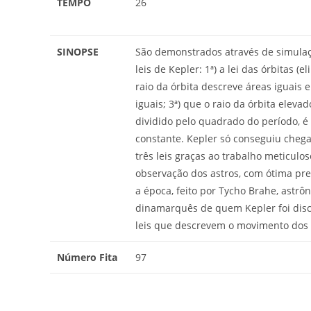
TEMPO
26
SINOPSE
São demonstrados através de simulaç
leis de Kepler: 1ª) a lei das órbitas (eli
raio da órbita descreve áreas iguais
iguais; 3ª) que o raio da órbita eleva
dividido pelo quadrado do período, é
constante. Kepler só conseguiu chega
três leis graças ao trabalho meticulo
observação dos astros, com ótima pre
a época, feito por Tycho Brahe, astr
dinamarquês de quem Kepler foi disc
leis que descrevem o movimento dos 
Número Fita
97