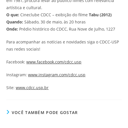
em 1981, procura levar ao público filmes com relevância
artística e cultural.
O que:
Cineclube CDCC – exibição do filme
Tabu (2012)
Quando:
Sábado, 30 de maio, às 20 horas
Onde:
Prédio histórico do CDCC, Rua Nove de Julho, 1227
Para acompanhar as notícias e novidades siga o CDCC-USP
nas redes sociais!
Facebook:
www.facebook.com/cdcc.usp
Instagram:
www.instagram.com/cdcc.usp
Site:
www.cdcc.usp.br
VOCÊ TAMBÉM PODE GOSTAR