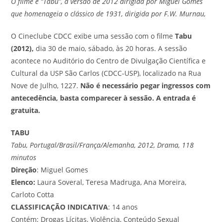
O filme é “Tabu”, a versão de 2012 dirigida por Miguel Gomes
que homenageia o clássico de 1931, dirigida por F.W. Murnau,
O Cineclube CDCC exibe uma sessão com o filme
Tabu
(2012),
dia 30 de maio, sábado, às 20 horas. A sessão
acontece no Auditório do Centro de Divulgação Científica e
Cultural da USP São Carlos (CDCC-USP), localizado na Rua
Nove de Julho, 1227.
Não é necessário pegar ingressos com
antecedência, basta comparecer à sessão. A entrada é
gratuita.
TABU
Tabu, Portugal/Brasil/França/Alemanha, 2012, Drama, 118
minutos
Direção
: Miguel Gomes
Elenco:
Laura Soveral, Teresa Madruga, Ana Moreira,
Carloto Cotta
CLASSIFICAÇÃO INDICATIVA
: 14 anos
Contém: Drogas Lícitas, Violência, Conteúdo Sexual