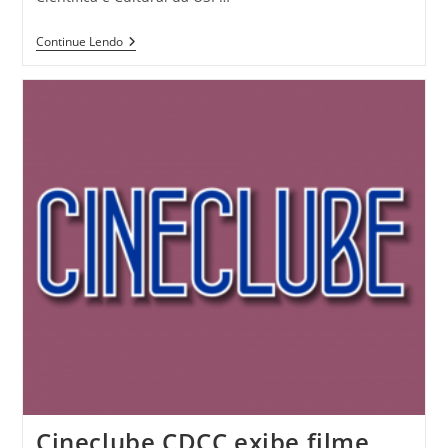
Continue Lendo
Cineclube CDCC exibe filme