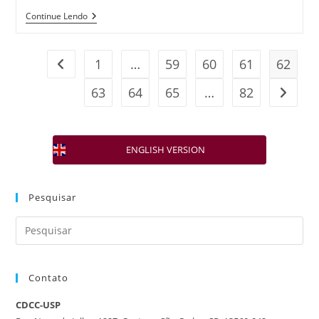
Continue Lendo
1
…
59
60
61
62
63
64
65
…
82
ENGLISH VERSION
Pesquisar
Contato
CDCC-USP