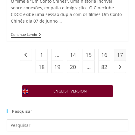
O filme é “Um Conto Chinês”, Uma história incrível
sobre conexões, empatia e imigração. O Cineclube
CDCC exibe uma sessão dupla com os filmes Um Conto
Chinês dia 07 de junho,…
Continue Lendo
1
…
14
15
16
17
18
19
20
…
82
ENGLISH VERSION
Pesquisar